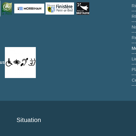
Rè
R
No
R
Me
Li
ous
Pl
Ce
Situation